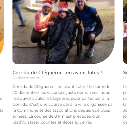
Corrida de Cléguérec : en avant Jules !
S
28 décembre 2025
13
Corrida de Cléguérec : en avant Jules ! Le samedi
L
20 décembre, les vacances juste démarrées, nous
p
de
retrouvons Jules à Cléguérec pour participer à la
d
Corrida. C’est une course dans la ville organisée par
l
la
la Commune et des associations depuis quelques
Jo
n
années. La course de 8 km est précédée d’un
jo
biathlon laser pour les athlètes aguerris.
d