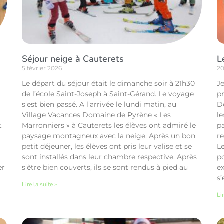
Séjour neige à Cauterets
L
5 février 2026
20
Le départ du séjour était le dimanche soir à 21h30
Je
de l’école Saint-Joseph à Saint-Gérand. Le voyage
p
s’est bien passé. A l’arrivée le lundi matin, au
D
Village Vacances Domaine de Pyrène « Les
l
t
Marronniers » à Cauterets les élèves ont admiré le
p
paysage montagneux avec la neige. Après un bon
re
petit déjeuner, les élèves ont pris leur valise et se
Le
sont installés dans leur chambre respective. Après
p
er
s’être bien couverts, ils se sont rendus à pied au
e
s’
Lire la suite »
Lir