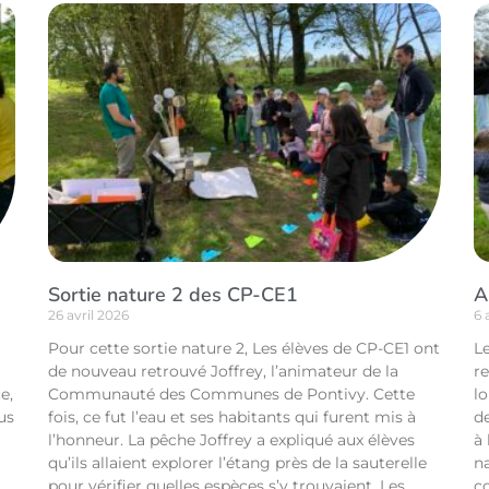
Sortie nature 2 des CP-CE1
A
26 avril 2026
6 
Pour cette sortie nature 2, Les élèves de CP-CE1 ont
L
de nouveau retrouvé Joffrey, l’animateur de la
r
e,
Communauté des Communes de Pontivy. Cette
l
us
fois, ce fut l’eau et ses habitants qui furent mis à
de
l’honneur. La pêche Joffrey a expliqué aux élèves
à 
qu’ils allaient explorer l’étang près de la sauterelle
n
pour vérifier quelles espèces s’y trouvaient. Les
co