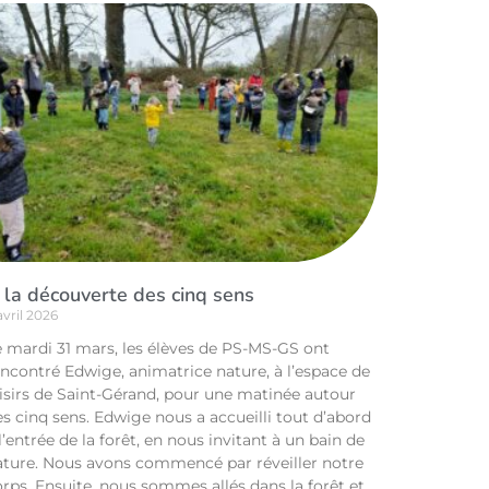
 la découverte des cinq sens
avril 2026
e mardi 31 mars, les élèves de PS-MS-GS ont
encontré Edwige, animatrice nature, à l’espace de
oisirs de Saint-Gérand, pour une matinée autour
s cinq sens. Edwige nous a accueilli tout d’abord
l’entrée de la forêt, en nous invitant à un bain de
ature. Nous avons commencé par réveiller notre
rps. Ensuite, nous sommes allés dans la forêt et