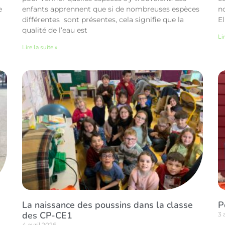
e
enfants apprennent que si de nombreuses espèces
n
différentes sont présentes, cela signifie que la
El
qualité de l’eau est
Lir
Lire la suite »
La naissance des poussins dans la classe
P
des CP-CE1
3 
4 avril 2026