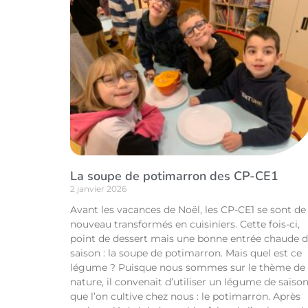
La soupe de potimarron des CP-CE1
2 janvier 2026
Avant les vacances de Noël, les CP-CE1 se sont de
nouveau transformés en cuisiniers. Cette fois-ci,
point de dessert mais une bonne entrée chaude 
saison : la soupe de potimarron. Mais quel est ce
légume ? Puisque nous sommes sur le thème de 
nature, il convenait d’utiliser un légume de saiso
que l’on cultive chez nous : le potimarron. Après