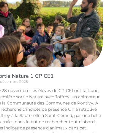
ortie Nature 1 CP CE1
 décembre 2025
e 28 novembre, les élèves de CP-CE1 ont fait une
remière sortie Nature avec Joffrey, un animateur
e la Communauté des Communes de Pontivy. A
a recherche d’indices de présence On a retrouvé
ffrey à la Sauterelle à Saint-Gérand, par une belle
urnée, dans le but de rechercher tout d’abord,
es indices de présence d’animaux dans cet