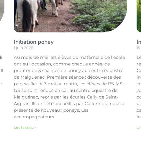
Initiation poney
I
1 juin 2026
15
di
Au mois de mai, les élèves de maternelle de l’école
Le
ont eu l’occasion, comme chaque année, de
r
Il
profiter de 3 séances de poney au centre équestre
C
»
de Malguénac. Première séance : découverte des
in
e
poneys Jeudi 7 mai au matin, les élèves de PS-MS-
cr
GS se sont rendus en car au centre équestre de
Jo
Malguénac, repris par les écuries Cally de Saint-
c
Aignan. Ils ont été accueillis par Callum qui nous a
un
présenté de nouveaux poneys. Les
ca
accompagnateurs
in
Lire la suite »
Lir