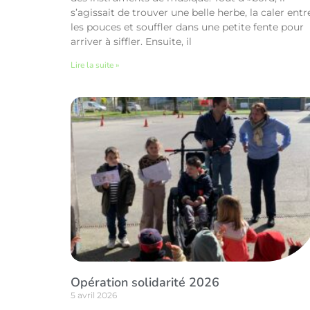
s’agissait de trouver une belle herbe, la caler entr
les pouces et souffler dans une petite fente pour
arriver à siffler. Ensuite, il
Lire la suite »
Opération solidarité 2026
5 avril 2026