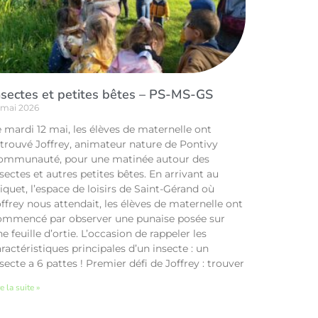
nsectes et petites bêtes – PS-MS-GS
 mai 2026
 mardi 12 mai, les élèves de maternelle ont
etrouvé Joffrey, animateur nature de Pontivy
ommunauté, pour une matinée autour des
sectes et autres petites bêtes. En arrivant au
iquet, l’espace de loisirs de Saint-Gérand où
ffrey nous attendait, les élèves de maternelle ont
ommencé par observer une punaise posée sur
e feuille d’ortie. L’occasion de rappeler les
ractéristiques principales d’un insecte : un
secte a 6 pattes ! Premier défi de Joffrey : trouver
e la suite »