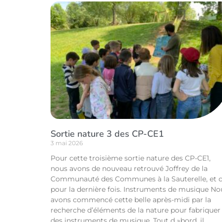
Sortie nature 3 des CP-CE1
3 mai 2026
Pour cette troisième sortie nature des CP-CE1,
nous avons de nouveau retrouvé Joffrey de la
Communauté des Communes à la Sauterelle, et c
pour la dernière fois. Instruments de musique No
avons commencé cette belle après-midi par la
recherche d’éléments de la nature pour fabriquer
des instruments de musique. Tout d »bord, il